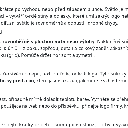
krátce po východu nebo před západem slunce. Světlo je mě
 – vytváří tvrdé stíny a odlesky, které umí zakrýt logo ne
 difuzní světlo je rovnoměrné a odpustí i drobné chyby.
u
t rovnoběžně s plochou auta nebo výlohy
. Nakloněný sn
olik úhlů – z boku, zepředu, detail a celkový záběr. Zákazníc
ku (grid). Pomůže držet horizont a symetrii.
 čerstvém polepu, texturu fólie, odlesk loga. Tyto snímky 
fotky před a po
, které jasně ukazují, jak moc se vzhled změn
trast, případně mírně doladit teplotu barev. Vyhněte se pře
 použijete na web nebo do příspěvku, přidejte logo firmy, k
. Přidejte krátký příběh – komu polep slouží, co bylo výzvo