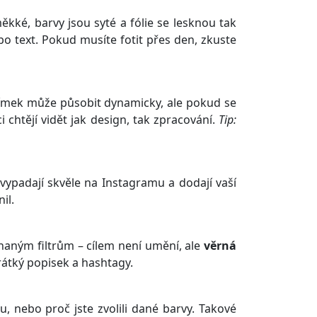
kké, barvy jsou syté a fólie se lesknou tak
bo text. Pokud musíte fotit přes den, zkuste
ímek může působit dynamicky, ale pokud se
i chtějí vidět jak design, tak zpracování.
Tip:
vypadají skvěle na Instagramu a dodají vaší
il.
hnaným filtrům – cílem není umění, ale
věrná
rátký popisek a hashtagy.
u, nebo proč jste zvolili dané barvy. Takové