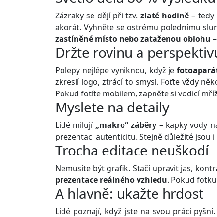
Zázraky se dějí při tzv.
zlaté hodině
– tedy 
akorát. Vyhněte se ostrému polednímu slunci
zastíněné místo nebo zataženou oblohu
–
Držte rovinu a perspektiv
Polepy nejlépe vyniknou, když je
fotoapará
zkreslí logo, ztrácí to smysl. Foťte vždy něk
Pokud fotíte mobilem, zapněte si vodicí mříž
Myslete na detaily
Lidé milují
„makro“ záběry
– kapky vody na
prezentaci autenticitu. Stejně důležité jsou i
Trocha editace neuškodí
Nemusíte být grafik. Stačí upravit jas, kon
prezentace reálného vzhledu
. Pokud fotku
A hlavně: ukažte hrdost
Lidé poznají, když jste na svou práci pyšní