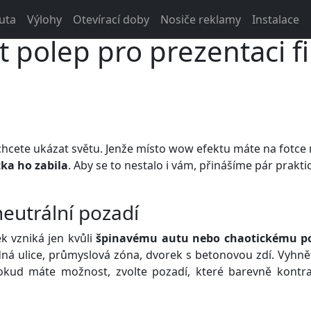
polepu.cz
Snadná instalace • Férové ceny • Grafický návrh 
uta
Výlohy
Otevírací doby
Nosiče reklamy
Instalace
t polep pro prezentaci f
 chcete ukázat světu. Jenže místo wow efektu máte na fotce 
tka ho zabila
. Aby se to nestalo i vám, přinášíme pár praktic
neutrální pozadí
k vzniká jen kvůli
špinavému autu nebo chaotickému p
dná ulice, průmyslová zóna, dvorek s betonovou zdí. Vyhně
kud máte možnost, zvolte pozadí, které barevně kontr