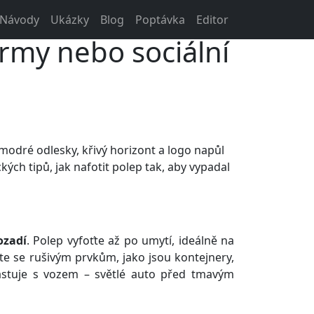
zdarma
Návody
Ukázky
Blog
Poptávka
Editor
irmy nebo sociální
modré odlesky, křivý horizont a logo napůl
kých tipů, jak nafotit polep tak, aby vypadal
ozadí
. Polep vyfoťte až po umytí, ideálně na
te se rušivým prvkům, jako jsou kontejnery,
astuje s vozem – světlé auto před tmavým