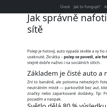
604 635 524
info@vyroba
Úvod
Jak to funguje?
A
Jak správně nafoti
sítě
Polep je hotový, auto vypadá skvěle a vy ho
useknuté. Zkrátka –
polep se povedl, ale fo
stejně dobře naživo i na sociálních sítích.
Základem je čisté auto a 
Zní to banálně, ale polovina nehezkých fote
neutrálním místě — parkoviště bez aut, kli
značky nebo zaparkované dodávky.
Tip:
Po
pozadím a naopak.
Světlo dělá 80 % výsledku