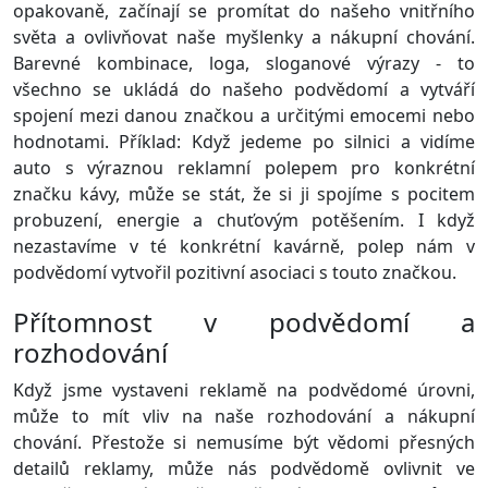
opakovaně, začínají se promítat do našeho vnitřního
světa a ovlivňovat naše myšlenky a nákupní chování.
Barevné kombinace, loga, sloganové výrazy - to
všechno se ukládá do našeho podvědomí a vytváří
spojení mezi danou značkou a určitými emocemi nebo
hodnotami. Příklad: Když jedeme po silnici a vidíme
auto s výraznou reklamní polepem pro konkrétní
značku kávy, může se stát, že si ji spojíme s pocitem
probuzení, energie a chuťovým potěšením. I když
nezastavíme v té konkrétní kavárně, polep nám v
podvědomí vytvořil pozitivní asociaci s touto značkou.
Přítomnost v podvědomí a
rozhodování
Když jsme vystaveni reklamě na podvědomé úrovni,
může to mít vliv na naše rozhodování a nákupní
chování. Přestože si nemusíme být vědomi přesných
detailů reklamy, může nás podvědomě ovlivnit ve