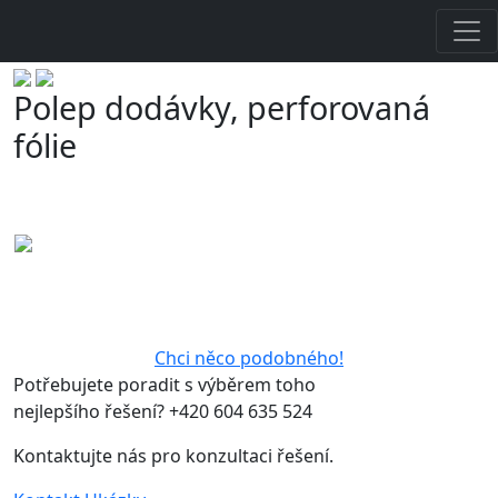
604 635 524
info@vyrobapolepu.cz
Snadná instalace • Férové ceny • Grafický návrh zdarma
Polep dodávky, perforovaná
fólie
Chci něco podobného!
Potřebujete poradit s výběrem toho
nejlepšího řešení? +420 604 635 524
Kontaktujte nás pro konzultaci řešení.