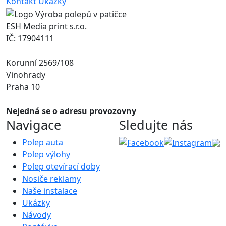
Kontakt
Ukázky
ESH Media print s.r.o.
IČ: 17904111
Korunní 2569/108
Vinohrady
Praha 10
Nejedná se o adresu provozovny
Navigace
Sledujte nás
Polep auta
Polep výlohy
Polep otevírací doby
Nosiče reklamy
Naše instalace
Ukázky
Návody